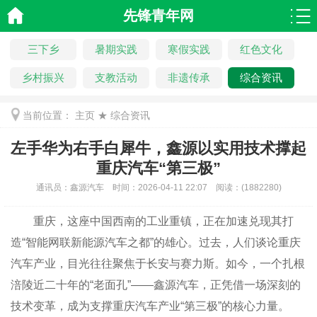
先锋青年网
三下乡
暑期实践
寒假实践
红色文化
乡村振兴
支教活动
非遗传承
综合资讯
当前位置：
主页
★
综合资讯
左手华为右手白犀牛，鑫源以实用技术撑起
重庆汽车“第三极”
通讯员：
鑫源汽车
时间：
2026-04-11 22:07
阅读：
(
1882280)
重庆，这座中国西南的工业重镇，正在加速兑现其打
造“智能网联新能源汽车之都”的雄心。过去，人们谈论重庆
汽车产业，目光往往聚焦于长安与赛力斯。如今，一个扎根
涪陵近二十年的“老面孔”——鑫源汽车，正凭借一场深刻的
技术变革，成为支撑重庆汽车产业“第三极”的核心力量。