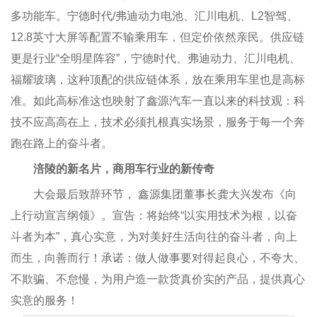
多功能车。宁德时代/弗迪动力电池、汇川电机、L2智驾、
12.8英寸大屏等配置不输乘用车，但定价依然亲民。供应链
更是行业“全明星阵容”，宁德时代、弗迪动力、汇川电机、
福耀玻璃，这种顶配的供应链体系，放在乘用车里也是高标
准。如此高标准这也映射了鑫源汽车一直以来的科技观：科
技不应高高在上，技术必须扎根真实场景，服务于每一个奔
跑在路上的奋斗者。
涪陵的新名片，商用车行业的新传奇
大会最后致辞环节， 鑫源集团董事长龚大兴发布《向
上行动宣言纲领》。宣告：将始终“以实用技术为根，以奋
斗者为本”，真心实意，为对美好生活向往的奋斗者，向上
而生，向善而行！承诺：做人做事要对得起良心，不夸大、
不欺骗、不怠慢，为用户造一款货真价实的产品，提供真心
实意的服务！