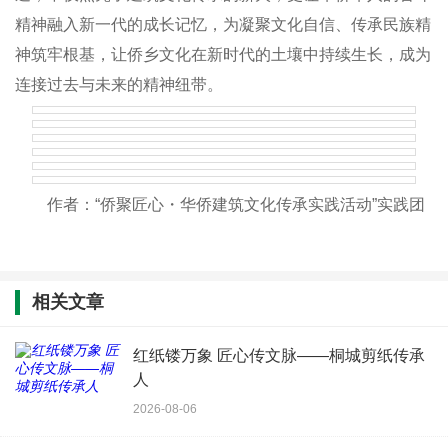
精神融入新一代的成长记忆，为凝聚文化自信、传承民族精
神筑牢根基，让侨乡文化在新时代的土壤中持续生长，成为
连接过去与未来的精神纽带。
作者：“侨聚匠心・华侨建筑文化传承实践活动”实践团
相关文章
红纸镂万象 匠心传文脉——桐城剪纸传承
人
2026-08-06