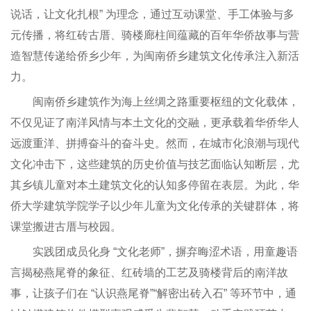
说话，让文化扎根” 为理念，通过互动课堂、手工体验与多
元传播，将红砖古厝、骑楼廊柱间蕴藏的百年华侨故事与营
造智慧传递给侨乡少年，为闽南侨乡建筑文化传承注入新活
力。
闽南侨乡建筑作为海上丝绸之路重要枢纽的文化载体，
不仅见证了南洋风情与本土文化的交融，更承载着华侨华人
远渡重洋、拼搏奋斗的奋斗史。然而，在城市化浪潮与现代
文化冲击下，这些建筑的历史价值与技艺面临认知断层，尤
其乡镇儿童对本土建筑文化的认知多停留在表层。为此，华
侨大学建筑学院学子以少年儿童为文化传承的关键群体，将
课堂搬进古厝与校园。
实践团成员化身 “文化老师”，摒弃晦涩术语，用童趣语
言揭秘燕尾脊的象征、红砖墙的工艺及骑楼背后的南洋故
事，让孩子们在 “认识燕尾脊”“解密出砖入石” 等环节中，通