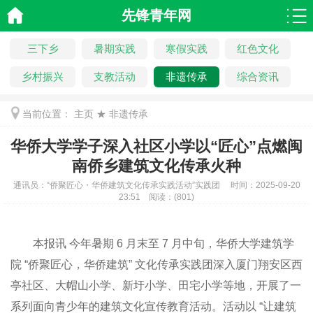
先锋青年网
三下乡
暑期实践
寒假实践
红色文化
乡村振兴
支教活动
非遗传承
综合资讯
当前位置：
主页
★
非遗传承
华侨大学学子深入社区小学以“匠心”点燃闽
南侨乡建筑文化传承火种
通讯员：
“侨聚匠心・华侨建筑文化传承实践活动”实践团 ​
时间：
2025-09-20
23:51
阅读：
(
801)
本报讯 今年暑期 6 月末至 7 月中旬，华侨大学建筑学
院 “侨聚匠心，华侨建筑” 文化传承实践团深入厦门翔安区西
亭社区、大帽山小学、新圩小学、田宅小学等地，开展了一
系列面向青少年的建筑文化宣传教育活动。活动以 “让建筑