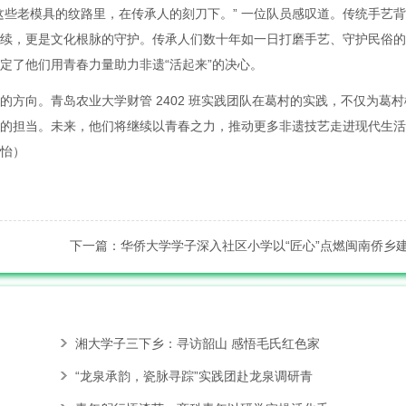
这些老模具的纹路里，在传承人的刻刀下。” 一位队员感叹道。传统手艺
续，更是文化根脉的守护。传承人们数十年如一日打磨手艺、守护民俗的
定了他们用青春力量助力非遗“活起来”的决心。
方向。青岛农业大学财管 2402 班实践团队在葛村的实践，不仅为葛村
的担当。未来，他们将继续以青春之力，推动更多非遗技艺走进现代生活
怡）
下一篇：华侨大学学子深入社区小学以“匠心”点燃闽南侨乡
化传
湘大学子三下乡：寻访韶山 感悟毛氏红色家
“龙泉承韵，瓷脉寻踪”实践团赴龙泉调研青