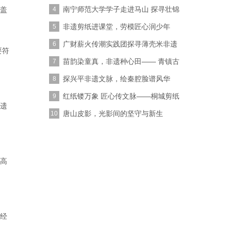
遗活态
南宁师范大学学子走进马山 探寻壮锦
盖
4
非遗传
非遗剪纸进课堂，劳模匠心润少年
5
——饶宝莲
广财薪火传潮实践团探寻薄壳米非遗
6
要符
发展路径
苗韵染童真，非遗种心田—— 青镇古
7
湾寻迹
探兴平非遗文脉，绘秦腔脸谱风华
8
红纸镂万象 匠心传文脉——桐城剪纸
9
遗
传承人
唐山皮影，光影间的坚守与新生
10
求高
经