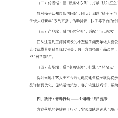
（二）传播端：借 “新媒体东风”，打破 “认知壁垒”
针对榼子认知度低的问题，团队计划以 “榼子 + 节
子馒头迎新年” 系列直播，借助抖音、快手等平台的
（三）产品端：融 “现代审美”，适配 “当代需求”
团队注意到王师傅研发的小型榼子颇受年轻人喜爱
让传统模具更贴合现代审美；另一方面拓展产品边界，开
成 “日常潮品”。
（四）市场端：通 “电商链路”，打通 “产销堵点”
得知当地手艺人王丕令通过电商销售榼子取得初步
品详情页优化、促销活动策划、客户沟通技巧等，帮助手艺
四、践行：青春行动 —— 让非遗 “活” 起来
方案落地的关键在于行动，实践团队迅速从 “调研者”