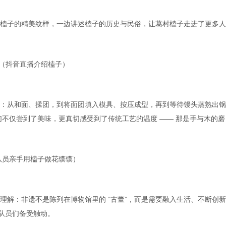
榼子的精美纹样，一边讲述榼子的历史与民俗，让葛村榼子走进了更多人
（抖音直播介绍榼子）
：从和面、揉团，到将面团填入模具、按压成型，再到等待馒头蒸熟出锅
员们不仅尝到了美味，更真切感受到了传统工艺的温度 —— 那是手与木的磨
队员亲手用榼子做花馍馍）
理解：非遗不是陈列在博物馆里的 “古董”，而是需要融入生活、不断创
让队员们备受触动。