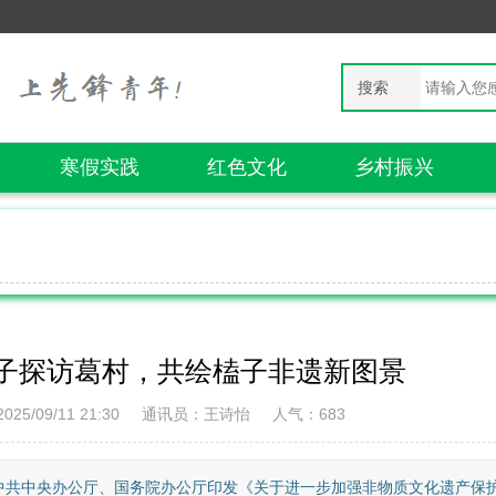
搜索
寒假实践
红色文化
乡村振兴
子探访葛村，共绘榼子非遗新图景
25/09/11 21:30
通讯员：王诗怡
人气：
683
年中共中央办公厅、国务院办公厅印发《关于进一步加强非物质文化遗产保