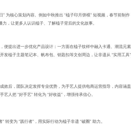
日” 为核心策划内容。例如中秋推出 “榼子印月饼模” 短视频，春节前制作 
传播力，让更多人认识榼子、了解榼子背后的文化故事。
，便提出进一步优化产品设计：一方面在榼子纹样中融入卡通、潮流元素
发榼子主题笔记本、帆布包、钥匙扣等文创周边，让非遗从 “实用工具”
成效后，团队决定发挥专业优势，为手艺人提供电商运营指导，内容涵盖
人把 “好手艺” 转化为 “好收益”，增强传承信心。
 转变为 “践行者”，用实际行动为榼子非遗 “破圈” 助力。