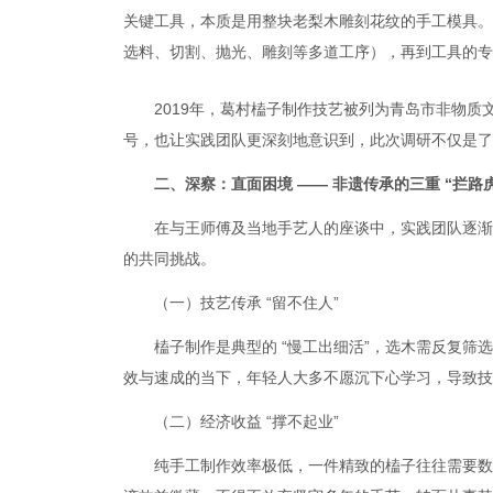
关键工具，本质是用整块老梨木雕刻花纹的手工模具。
选料、切割、抛光、雕刻等多道工序），再到工具的专用
2019年，葛村榼子制作技艺被列为青岛市非物
号，也让实践团队更深刻地意识到，此次调研不仅是了
二、深察：直面困境 —— 非遗传承的三重 “拦路虎
在与王师傅及当地手艺人的座谈中，实践团队逐渐
的共同挑战。
（一）技艺传承 “留不住人”
榼子制作是典型的 “慢工出细活”，选木需反复
效与速成的当下，年轻人大多不愿沉下心学习，导致技艺
（二）经济收益 “撑不起业”
纯手工制作效率极低，一件精致的榼子往往需要数