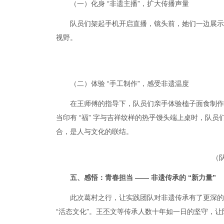
（一）化身 “非遗主播”，扩大传播声量
队员们架起手机开启直播，镜头前，她们一边展示
视野。
（二）体验 “手工制作”，感受非遗温度
在王师傅的指导下，队员们亲手体验榼子面食制作
当印有 “福” 字与吉祥纹样的热乎馒头端上桌时，队
合，是人与文化的联结。
（
五、感悟：青春担当 —— 非遗传承的 “新力量”
此次葛村之行，让实践团队对非遗传承有了更深的
“活态文化”。王丕文等传承人数十年如一日的坚守，