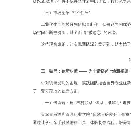
济效益微薄，不得不放弃坚守多年的手艺，转而从事其他
（三）市场竞争 “扛不住压”
工业化生产的模具凭借批量制作、低价销售的优势
场空间不断被挤压，甚至面临 “被遗忘” 的风险。
这些现实难题，让实践团队深刻意识到，助力榼子
三、破局：创新对策 —— 为非遗搭起 “焕新桥梁”
针对调研发现的困境，实践团队结合自身专业优势与
了一套可落地的创新方案。
（一）传承端：建 “校村联动” 体系，破解 “人走技
借鉴青岛酒店管理职业学院 “传承人驻校开工作室
通过让学生亲手触摸雕刻工具、体验制作流程，培养青