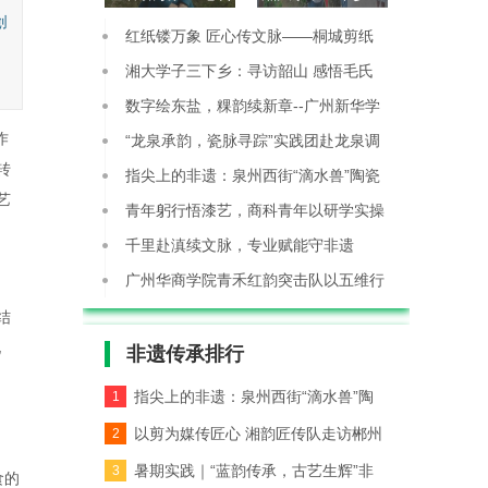
创
文脉——桐城剪纸
寻访韶山 感悟毛氏
红纸镂万象 匠心传文脉——桐城剪纸
传承人
红色家
传承人
湘大学子三下乡：寻访韶山 感悟毛氏
红色家
数字绘东盐，粿韵续新章--广州新华学
作
院学
“龙泉承韵，瓷脉寻踪”实践团赴龙泉调
转
研青
指尖上的非遗：泉州西街“滴水兽”陶瓷
艺
DI
青年躬行悟漆艺，商科青年以研学实操
活化千
千里赴滇续文脉，专业赋能守非遗
广州华商学院青禾红韵突击队以五维行
动赋能
结
化
非遗传承
排行
指尖上的非遗：泉州西街“滴水兽”陶
1
瓷DI
以剪为媒传匠心 湘韵匠传队走访郴州
2
剪纸非
暑期实践｜“蓝韵传承，古艺生辉”非
3
食的