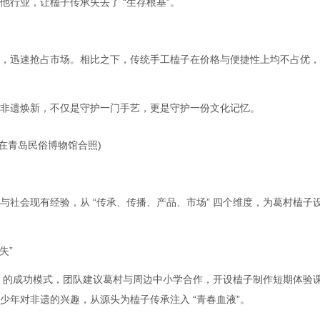
行业，让榼子传承失去了 “生存根基”。
，迅速抢占市场。相比之下，传统手工榼子在价格与便捷性上均不占优，
非遗焕新，不仅是守护一门手艺，更是守护一份文化记忆。
(在青岛民俗博物馆合照)
社会现有经验，从 “传承、传播、产品、市场” 四个维度，为葛村榼子
失”
” 的成功模式，团队建议葛村与周边中小学合作，开设榼子制作短期体验
少年对非遗的兴趣，从源头为榼子传承注入 “青春血液”。