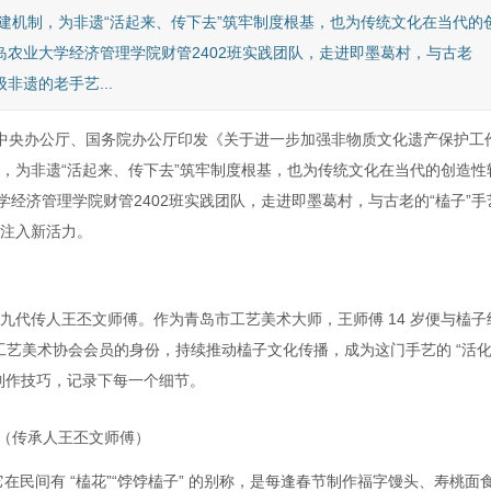
建机制，为非遗“活起来、传下去”筑牢制度根基，也为传统文化在当代的
岛农业大学经济管理学院财管2402班实践团队，走进即墨葛村，与古老
非遗的老手艺...
中共中央办公厅、国务院办公厅印发《关于进一步加强非物质文化遗产保护工
，为非遗“活起来、传下去”筑牢制度根基，也为传统文化在当代的创造性
学经济管理学院财管2402班实践团队，走进即墨葛村，与古老的“榼子”手
注入新活力。
九代传人王丕文师傅。作为青岛市工艺美术大师，王师傅 14 岁便与榼子
工艺美术协会会员的身份，持续推动榼子文化传播，成为这门手艺的 “活
制作技巧，记录下每一个细节。
（传承人王丕文师傅）
它在民间有 “榼花”“饽饽榼子” 的别称，是每逢春节制作福字馒头、寿桃面