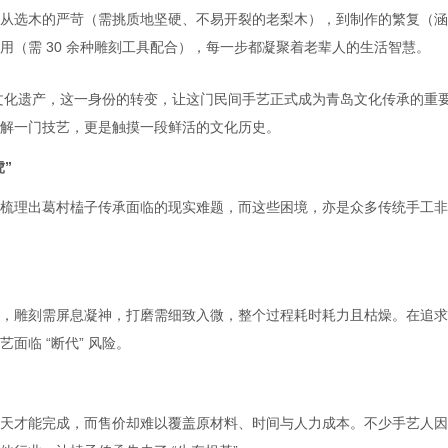
从选木的严苛（需挑质地坚硬、不易开裂的老梨木），到制作的繁复（涵
（需 30 余种雕刻工具配合），每一步都凝聚着老辈人的生活智慧。
质文化遗产，这一身份的转变，让这门民间手艺正式成为青岛文化传承的重
解一门技艺，更是触摸一段鲜活的文化历史。
”
梳理出葛村榼子传承面临的现实难题，而这些困境，亦是众多传统手工非
筛选，雕刻需屏息凝神，打磨需细致入微，整个过程耗时耗力且枯燥。在追
面临 “断代” 风险。
天才能完成，而售价却难以覆盖原材料、时间与人力成本。不少手艺人因