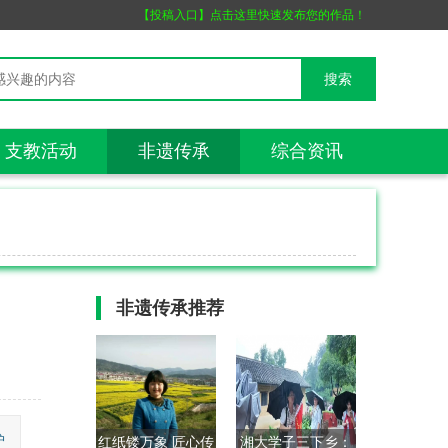
【投稿入口】点击这里快速发布您的作品！
支教活动
非遗传承
综合资讯
非遗传承
推荐
护
红纸镂万象 匠心传
湘大学子三下乡：