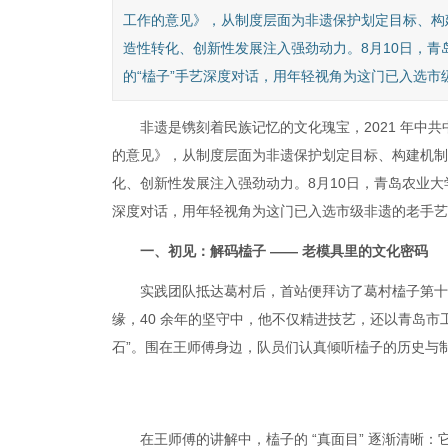
工作的意见》，从制度层面为非遗保护划定目标、构
造性转化、创新性发展注入强劲动力。8月10日，青
的“榼子”手艺深度对话，用年轻视角为这门已入选市级
非遗是镌刻着民族记忆的文化瑰宝，2021 年
的意见》，从制度层面为非遗保护划定目标、构建机制
化、创新性发展注入强劲动力。8月10日，青岛农业大
深度对话，用年轻视角为这门已入选市级非遗的老手艺
一、初见：解码榼子 —— 老模具里的文化密码
实践团队抵达葛村后，首站便拜访了葛村榼子第十
缘，40 余年的坚守中，他不仅精进技艺，还以青岛市
石”。围在王师傅身边，队员们认真倾听榼子的历史与
在王师傅的讲解中，榼子的 “真面目” 逐渐清晰：