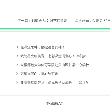
下一篇：彩笔绘乡校·雅艺启童蒙——“星火赴光，以爱启乡”
走进杨公小学开设多彩手工美
在漾江之畔，播撒语言的种子
武院星火绘美育，七彩课堂润童心！ 南门岗
安徽师范大学体育学院赴黄山区甘棠中心学校
素笔描黑白，童心绘万象
趣味课堂绽芳华，多元教学助成长——武汉学
本站投稿入口