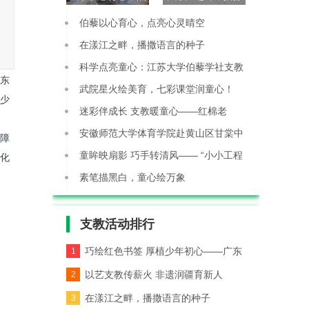
亮心灵晴空
语言的种子
伯藜以心育心，点亮心灵晴空
在漾江之畔，播撒语言的种子
科学点亮童心：江苏大学伯藜学社支教
东
团开展
武院星火绘美育，七彩课堂润童心！
少
南门岗
迷彩伴成长 支教暖童心——红棉老
兵“兵
安徽师范大学体育学院赴黄山区甘棠中
障
化
心学校
童眸映扇影 巧手转清风—— “小小工程
师
素笔描黑白，童心绘万象
支教活动
排行
巧绘红色书签 厚植少年初心——广东
1
财贸职
以艺支教传薪火 非遗润疆育新人
2
在漾江之畔，播撒语言的种子
3