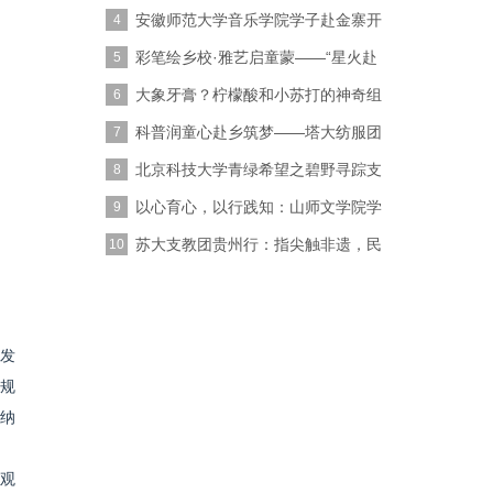
安徽师范大学音乐学院学子赴金寨开
4
展红色美
彩笔绘乡校·雅艺启童蒙——“星火赴
5
光，以
大象牙膏？柠檬酸和小苏打的神奇组
6
合！
科普润童心赴乡筑梦——塔大纺服团
7
队赴喀什
北京科技大学青绿希望之碧野寻踪支
8
教实践团
以心育心，以行践知：山师文学院学
9
子赴蓬莱
苏大支教团贵州行：指尖触非遗，民
10
俗课堂
发
规
纳
观