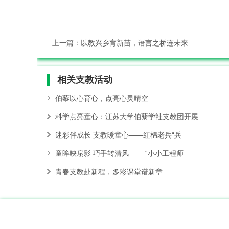
上一篇：以教兴乡育新苗，语言之桥连未来
相关
支教活动
伯藜以心育心，点亮心灵晴空
科学点亮童心：江苏大学伯藜学社支教团开展
迷彩伴成长 支教暖童心——红棉老兵“兵
童眸映扇影 巧手转清风—— “小小工程师
青春支教赴新程，多彩课堂谱新章