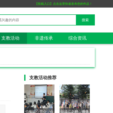
【投稿入口】点击这里快速发布您的作品！
支教活动
非遗传承
综合资讯
支教活动
推荐
伯藜以心育心，点
在漾江之畔，播撒