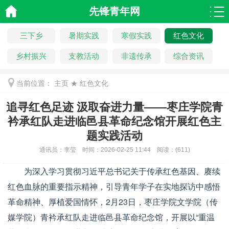
先锋青年网
三下乡
暑期实践
寒假实践
红色文化
乡村振兴
支教活动
非遗传承
综合资讯
当前位置：
主页
★
红色文化
追寻红色足迹 汲取奋进力量——枣庄学院青
衿承红队走进临邑县革命纪念馆开展红色主
题实践活动
通讯员：
李莹
时间：
2026-02-25 11:44
阅读：
(
611)
为深入学习贯彻习近平总书记关于传承红色基因、赓续
红色血脉的重要指示精神，引导青年学子在实地探访中感悟
革命精神、厚植爱国情怀，2月23日，枣庄学院文学院（传
媒学院）青衿承红队走进临邑县革命纪念馆，开展以“重温