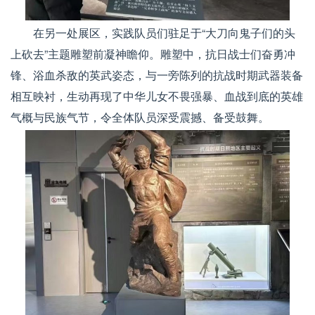
在另一处展区，实践队员们驻足于“大刀向鬼子们的头
上砍去”主题雕塑前凝神瞻仰。雕塑中，抗日战士们奋勇冲
锋、浴血杀敌的英武姿态，与一旁陈列的抗战时期武器装备
相互映衬，生动再现了中华儿女不畏强暴、血战到底的英雄
气概与民族气节，令全体队员深受震撼、备受鼓舞。