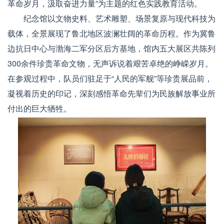
革命岁月，汲取奋进力量”为主题的红色实践教育活动。
纪念馆以文物史料、艺术雕塑、场景复原与现代科技为
载体，全景展现了鲁北地区波澜壮阔的革命历程。作为冀鲁
边抗日中心与渤海二军分区后方基地，馆内五大展区共陈列
300余件珍贵革命文物，无声诉说着艰苦卓绝的峥嵘岁月。
在参观过程中，队员们驻足于“人民的军舰”等珍贵展品前，
凝视着历史的印记，深刻感悟革命先辈们为民族解放事业所
付出的巨大牺牲。